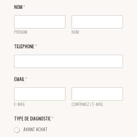
Nom
*
Prénom
Nom
Téléphone
*
T
Email
*
y
p
e
*
T
E-mail
Confirmez l’e-mail
y
p
Type de diagnostic
*
e
Avant achat