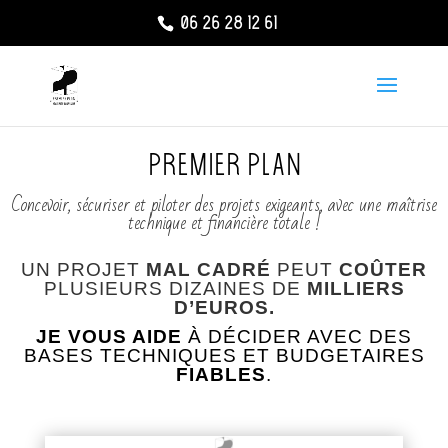
06 26 28 12 61
Premier Plan
Concevoir, sécuriser et piloter des projets exigeants, avec une maîtrise
technique et financière totale !
UN PROJET
MAL CADRÉ
PEUT
COÛTER
PLUSIEURS DIZAINES DE
MILLIERS
D’EUROS.
JE VOUS AIDE
À DÉCIDER AVEC DES
BASES TECHNIQUES ET BUDGETAIRES
FIABLES
.